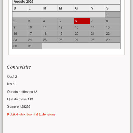
Agosto 2026
D
L
M
M
G
V
S
1
2
3
4
5
6
7
8
9
10
11
12
13
14
15
16
17
18
19
20
21
22
23
24
25
26
27
28
29
30
31
Contavisite
Oggi
21
Ieri
13
Questa settimana
68
Questo mese
113
Sempre
428292
Kubik-Rubik Joomla! Extensions
Contenuto principale