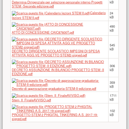
Determina Dirigenziale per selezione personale interno Progetti
kB
STEM -Seconda edizione.pdf
Calendario
24
kB
lezioni STEM II.pdf
490
kB
ATTO DI CONCESSIONE CAIC87600T.pdf
545
kB
DECRETO DIRIGENTE SCOLASTICO IMPEGNI DI SPESA
ATTIVITA AGG.VE PROGETTO STEM2-signed.pdf
306
DECRETO ASSUNZIONE IN BILANCIO PROGETTO STEM -II
kB
EDIZIONE.pdf
359
kB
Decreto-di-approvazione-graduatoria-STEM-II-edizione.pdf
1711
kB
Stem_II_FinaleAVVISO.pdf
102
PROGETTO STEM 2 PHIGITAL TINKERING A.S. 2017.19-
kB
signed.pdf